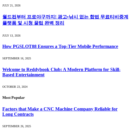
JULY 21, 2026
월드컵부터 프로야구까지! 광고•낚시 없는 합법 무료티비중계
플랫폼 및 시청 꿀팁 완벽 정리
JULY 13, 2026
How PGSLOT88 Ensures a Top-Tier Mobile Performance
SEPTEMBER 16, 2025
Welcome to Reddybook Club: A Modern Platform for Skill-
Based Entertainment
OCTOBER 23, 2024
Most Popular
Factors that Make a CNC Machine Company Reliable for
Long Contracts
SEPTEMBER 26, 2025