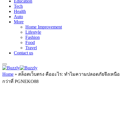
Education
Tech
Health
Auto
More
Home Improvement
Lifestyle
Fashion
Food
Travel
Contact us
Home
»
สล็อตเว็บตรง คืออะไร: ทำไมความปลอดภัยจึงเหนือ
กว่าที่ PGNEKO88