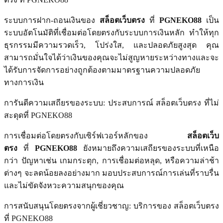
ระบบการฝาก-ถอนเงินของ
สล็อตเว็บตรง
ที่
PGNEKO88
เป็น
ระบบอัตโนมัติที่เชื่อมต่อโดยตรงกับระบบการเงินหลัก ทำให้ทุก
ธุรกรรมมีความรวดเร็ว, โปร่งใส, และปลอดภัยสูงสุด คุณ
สามารถมั่นใจได้ว่าเงินของคุณจะไม่สูญหายระหว่างทางและจะ
ได้รับการจัดการอย่างถูกต้องตามมาตรฐานความปลอดภัย
ทางการเงิน
การันตีความเสถียรของระบบ: ประสบการณ์ สล็อตเว็บตรง ที่ไม่
สะดุดที่ PGNEKO88
การเชื่อมต่อโดยตรงกับเซิร์ฟเวอร์หลักของ
สล็อตเว็บ
ตรง
ที่
PGNEKO88
ยังหมายถึงความเสถียรของระบบที่เหนือ
กว่า ปัญหาเช่น เกมกระตุก, การเชื่อมต่อหลุด, หรือความล่าช้า
ต่างๆ จะลดน้อยลงอย่างมาก มอบประสบการณ์การเล่นที่ราบรื่น
และไม่ขัดจังหวะความสนุกของคุณ
การสนับสนุนโดยตรงจากผู้เชี่ยวชาญ: บริการของ สล็อตเว็บตรง
ที่ PGNEKO88