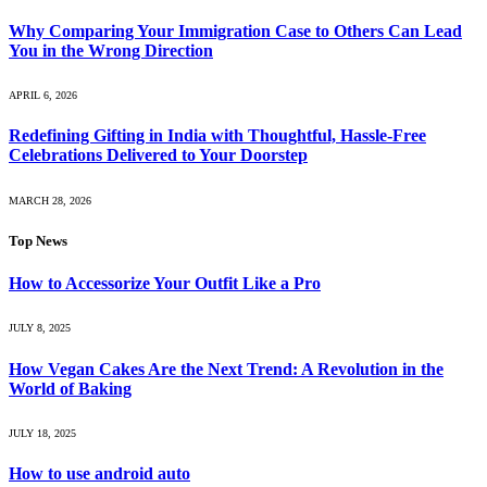
Why Comparing Your Immigration Case to Others Can Lead
You in the Wrong Direction
APRIL 6, 2026
Redefining Gifting in India with Thoughtful, Hassle-Free
Celebrations Delivered to Your Doorstep
MARCH 28, 2026
Top News
How to Accessorize Your Outfit Like a Pro
JULY 8, 2025
How Vegan Cakes Are the Next Trend: A Revolution in the
World of Baking
JULY 18, 2025
How to use android auto